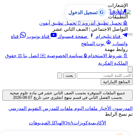
الإشعارات
🔔
إدارة الإشعارات
G
تسجيل الدخول
التطبيقات
🤖
تحميل تطبيق أندرويد

تحميل تطبيق آيفون
التواصل الاجتماعي | الصف الثاني عشر
قناة تيليجرام
صفحة فيسبوك
قناة يوتيوب
قناة
واتساب
بوت المناهج
روابط مهمة
📄
شروط الاستخدام
🔒
سياسة الخصوصية
✉️
اتصل بنا
⚖️
حقوق
الملكية الفكرية
بحث
المناهج الإماراتية
جميع الملفات المتوفرة بحسب الصف الثاني عشر في مادة علوم صحية
بحسب الفصل الثاني في قسم منهج انجليزي حتى تاريخ 07-08-2026
المدرسون
الأخبار
ملفات اليوم
ملفات للمدرس
التقويم المدرسي
تم نسخ الرابط
QnA
الأكاديمية
كويزات
الهياكل
الفيديوهات