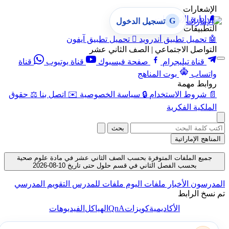
الإشعارات
🔔
إدارة الإشعارات
G
تسجيل الدخول
التطبيقات
🤖
تحميل تطبيق أندرويد

تحميل تطبيق آيفون
التواصل الاجتماعي | الصف الثاني عشر
قناة تيليجرام
صفحة فيسبوك
قناة يوتيوب
قناة
واتساب
بوت المناهج
روابط مهمة
📄
شروط الاستخدام
🔒
سياسة الخصوصية
✉️
اتصل بنا
⚖️
حقوق
الملكية الفكرية
بحث
المناهج الإماراتية
جميع الملفات المتوفرة بحسب الصف الثاني عشر في مادة علوم صحية
بحسب الفصل الثاني في قسم حلول حتى تاريخ 10-08-2026
المدرسون
الأخبار
ملفات اليوم
ملفات للمدرس
التقويم المدرسي
تم نسخ الرابط
QnA
الأكاديمية
كويزات
الهياكل
الفيديوهات