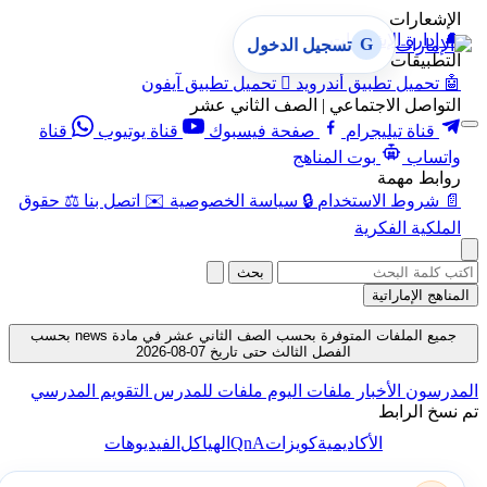
الإشعارات
🔔
إدارة الإشعارات
G
تسجيل الدخول
التطبيقات
🤖
تحميل تطبيق أندرويد

تحميل تطبيق آيفون
التواصل الاجتماعي | الصف الثاني عشر
قناة تيليجرام
صفحة فيسبوك
قناة يوتيوب
قناة
واتساب
بوت المناهج
روابط مهمة
📄
شروط الاستخدام
🔒
سياسة الخصوصية
✉️
اتصل بنا
⚖️
حقوق
الملكية الفكرية
بحث
المناهج الإماراتية
جميع الملفات المتوفرة بحسب الصف الثاني عشر في مادة news بحسب
الفصل الثالث حتى تاريخ 07-08-2026
المدرسون
الأخبار
ملفات اليوم
ملفات للمدرس
التقويم المدرسي
تم نسخ الرابط
QnA
الأكاديمية
كويزات
الهياكل
الفيديوهات