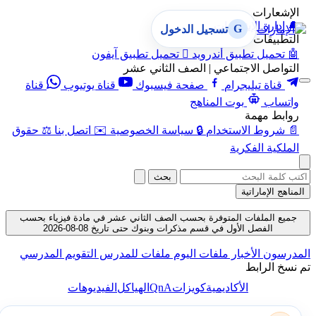
الإشعارات
🔔
إدارة الإشعارات
G
تسجيل الدخول
التطبيقات
🤖
تحميل تطبيق أندرويد

تحميل تطبيق آيفون
التواصل الاجتماعي | الصف الثاني عشر
قناة تيليجرام
صفحة فيسبوك
قناة يوتيوب
قناة
واتساب
بوت المناهج
روابط مهمة
📄
شروط الاستخدام
🔒
سياسة الخصوصية
✉️
اتصل بنا
⚖️
حقوق
الملكية الفكرية
بحث
المناهج الإماراتية
جميع الملفات المتوفرة بحسب الصف الثاني عشر في مادة فيزياء بحسب
الفصل الأول في قسم مذكرات وبنوك حتى تاريخ 08-08-2026
المدرسون
الأخبار
ملفات اليوم
ملفات للمدرس
التقويم المدرسي
تم نسخ الرابط
QnA
الأكاديمية
كويزات
الهياكل
الفيديوهات