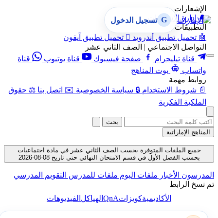
الإشعارات
🔔
إدارة الإشعارات
G
تسجيل الدخول
التطبيقات
🤖
تحميل تطبيق أندرويد

تحميل تطبيق آيفون
التواصل الاجتماعي | الصف الثاني عشر
قناة تيليجرام
صفحة فيسبوك
قناة يوتيوب
قناة
واتساب
بوت المناهج
روابط مهمة
📄
شروط الاستخدام
🔒
سياسة الخصوصية
✉️
اتصل بنا
⚖️
حقوق
الملكية الفكرية
بحث
المناهج الإماراتية
جميع الملفات المتوفرة بحسب الصف الثاني عشر في مادة اجتماعيات
بحسب الفصل الأول في قسم الامتحان النهائي حتى تاريخ 08-08-2026
المدرسون
الأخبار
ملفات اليوم
ملفات للمدرس
التقويم المدرسي
تم نسخ الرابط
QnA
الأكاديمية
كويزات
الهياكل
الفيديوهات