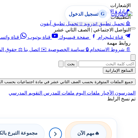
الإشعارات
🔔
إدارة الإشعارات
G
تسجيل الدخول
التطبيقات
🤖
تحميل تطبيق أندرويد

تحميل تطبيق آيفون
التواصل الاجتماعي | الصف الثاني عشر
قناة تيليجرام
صفحة فيسبوك
قناة يوتيوب
قناة واتس
روابط مهمة
📄
شروط الاستخدام
🔒
سياسة الخصوصية
✉️
اتصل بنا
⚖️
حقوق الم
بحث
المناهج الإماراتية
جميع الملفات المتوفرة بحسب الصف الثاني عشر في مادة اجتماعيات بحسب الفصل الأ
المدرسون
الأخبار
ملفات اليوم
ملفات للمدرس
التقويم المدرسي
تم نسخ الرابط
مجموعة التبرع بال
🔥
مهم الآن