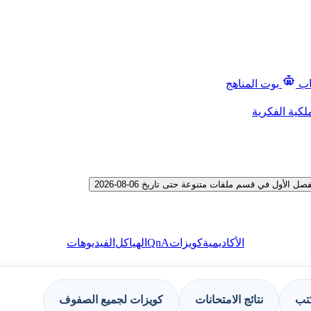
اب
بوت المناهج
لكية الفكرية
ول في قسم ملفات متنوعة حتى تاريخ 06-08-2026
QnA
الأكاديمية
كويزات
الهياكل
الفيديوهات
كتب
نتائج الامتحانات
كويزات لجميع الصفوف