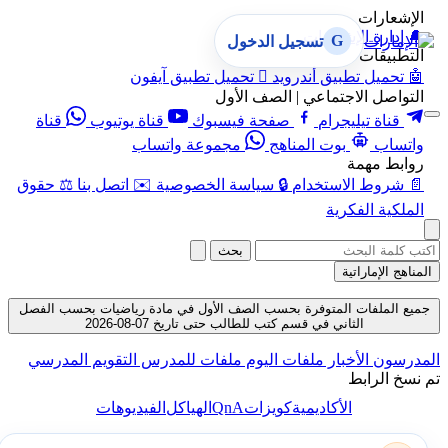
الإشعارات
🔔
إدارة الإشعارات
G
تسجيل الدخول
التطبيقات
🤖
تحميل تطبيق أندرويد

تحميل تطبيق آيفون
التواصل الاجتماعي | الصف الأول
قناة تيليجرام
صفحة فيسبوك
قناة يوتيوب
قناة
واتساب
بوت المناهج
مجموعة واتساب
روابط مهمة
📄
شروط الاستخدام
🔒
سياسة الخصوصية
✉️
اتصل بنا
⚖️
حقوق
الملكية الفكرية
بحث
المناهج الإماراتية
جميع الملفات المتوفرة بحسب الصف الأول في مادة رياضيات بحسب الفصل
الثاني في قسم كتب للطالب حتى تاريخ 07-08-2026
المدرسون
الأخبار
ملفات اليوم
ملفات للمدرس
التقويم المدرسي
تم نسخ الرابط
QnA
الأكاديمية
كويزات
الهياكل
الفيديوهات