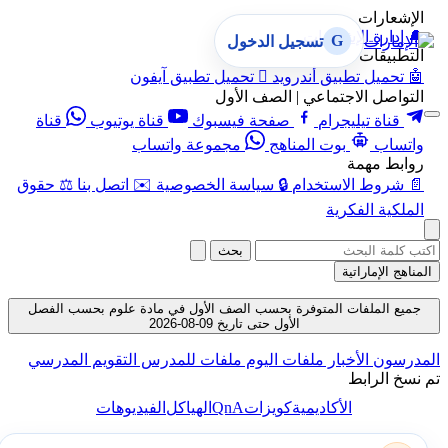
الإشعارات
🔔
إدارة الإشعارات
G
تسجيل الدخول
التطبيقات
🤖
تحميل تطبيق أندرويد

تحميل تطبيق آيفون
التواصل الاجتماعي | الصف الأول
قناة تيليجرام
صفحة فيسبوك
قناة يوتيوب
قناة
واتساب
بوت المناهج
مجموعة واتساب
روابط مهمة
📄
شروط الاستخدام
🔒
سياسة الخصوصية
✉️
اتصل بنا
⚖️
حقوق
الملكية الفكرية
بحث
المناهج الإماراتية
جميع الملفات المتوفرة بحسب الصف الأول في مادة علوم بحسب الفصل
الأول حتى تاريخ 09-08-2026
المدرسون
الأخبار
ملفات اليوم
ملفات للمدرس
التقويم المدرسي
تم نسخ الرابط
QnA
الأكاديمية
كويزات
الهياكل
الفيديوهات