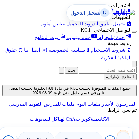
الإشعارات
🔔
إدارة الإشعارات
G
تسجيل الدخول
التطبيقات
🤖
تحميل تطبيق أندرويد

تحميل تطبيق آيفون
التواصل الاجتماعي | KG1
قناة تيليجرام
قناة يوتيوب
بوت المناهج
روابط مهمة
📄
شروط الاستخدام
🔒
سياسة الخصوصية
✉️
اتصل بنا
⚖️
حقوق
الملكية الفكرية
بحث
المناهج الإماراتية
جميع الملفات المتوفرة بحسب KG1 في مادة لغة انجليزية بحسب الفصل
الثاني في قسم حلول حتى تاريخ 09-08-2026
المدرسون
الأخبار
ملفات اليوم
ملفات للمدرس
التقويم المدرسي
تم نسخ الرابط
QnA
الأكاديمية
كويزات
الهياكل
الفيديوهات