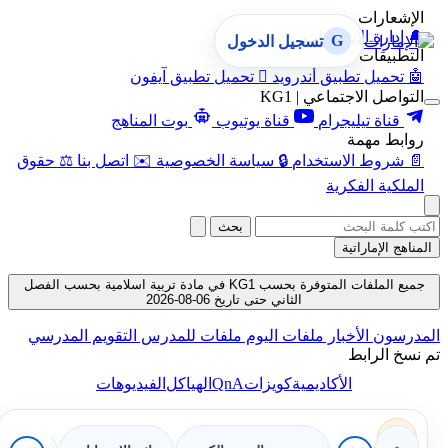
الإشعارات
🔔
إدارة الإشعارات
G
تسجيل الدخول
التطبيقات
🤖
تحميل تطبيق أندرويد

تحميل تطبيق آيفون
التواصل الاجتماعي | KG1
قناة تيليجرام
قناة يوتيوب
بوت المناهج
روابط مهمة
📄
شروط الاستخدام
🔒
سياسة الخصوصية
✉️
اتصل بنا
⚖️
حقوق
الملكية الفكرية
بحث
المناهج الإماراتية
جميع الملفات المتوفرة بحسب KG1 في مادة تربية اسلامية بحسب الفصل
الثاني حتى تاريخ 06-08-2026
المدرسون
الأخبار
ملفات اليوم
ملفات للمدرس
التقويم المدرسي
تم نسخ الرابط
QnA
الأكاديمية
كويزات
الهياكل
الفيديوهات