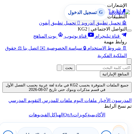
الإشعارات
🔔
إدارة الإشعارات
G
تسجيل الدخول
التطبيقات
🤖
تحميل تطبيق أندرويد

تحميل تطبيق آيفون
التواصل الاجتماعي | KG2
قناة تيليجرام
قناة يوتيوب
بوت المناهج
روابط مهمة
📄
شروط الاستخدام
🔒
سياسة الخصوصية
✉️
اتصل بنا
⚖️
حقوق
الملكية الفكرية
بحث
المناهج الإماراتية
جميع الملفات المتوفرة بحسب KG2 في مادة لغة عربية بحسب الفصل الأول
في قسم مذكرات وبنوك حتى تاريخ 07-08-2026
المدرسون
الأخبار
ملفات اليوم
ملفات للمدرس
التقويم المدرسي
تم نسخ الرابط
QnA
الأكاديمية
كويزات
الهياكل
الفيديوهات