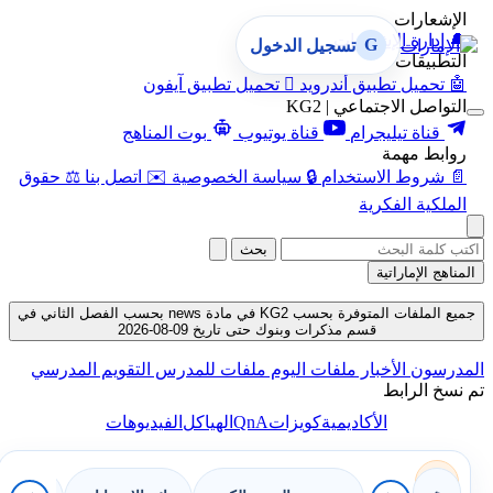
الإشعارات
🔔
إدارة الإشعارات
G
تسجيل الدخول
التطبيقات
🤖
تحميل تطبيق أندرويد

تحميل تطبيق آيفون
التواصل الاجتماعي | KG2
قناة تيليجرام
قناة يوتيوب
بوت المناهج
روابط مهمة
📄
شروط الاستخدام
🔒
سياسة الخصوصية
✉️
اتصل بنا
⚖️
حقوق
الملكية الفكرية
بحث
المناهج الإماراتية
جميع الملفات المتوفرة بحسب KG2 في مادة news بحسب الفصل الثاني في
قسم مذكرات وبنوك حتى تاريخ 09-08-2026
المدرسون
الأخبار
ملفات اليوم
ملفات للمدرس
التقويم المدرسي
تم نسخ الرابط
QnA
الأكاديمية
كويزات
الهياكل
الفيديوهات