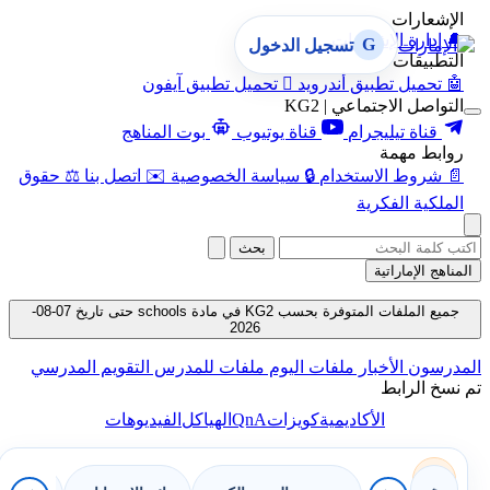
الإشعارات
🔔
إدارة الإشعارات
G
تسجيل الدخول
التطبيقات
🤖
تحميل تطبيق أندرويد

تحميل تطبيق آيفون
التواصل الاجتماعي | KG2
قناة تيليجرام
قناة يوتيوب
بوت المناهج
روابط مهمة
📄
شروط الاستخدام
🔒
سياسة الخصوصية
✉️
اتصل بنا
⚖️
حقوق
الملكية الفكرية
بحث
المناهج الإماراتية
جميع الملفات المتوفرة بحسب KG2 في مادة schools حتى تاريخ 07-08-
2026
المدرسون
الأخبار
ملفات اليوم
ملفات للمدرس
التقويم المدرسي
تم نسخ الرابط
QnA
الأكاديمية
كويزات
الهياكل
الفيديوهات