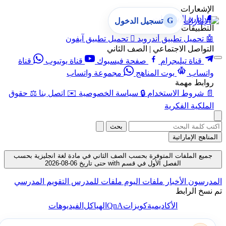
الإشعارات
🔔
إدارة الإشعارات
G
تسجيل الدخول
التطبيقات
🤖
تحميل تطبيق أندرويد

تحميل تطبيق آيفون
التواصل الاجتماعي | الصف الثاني
قناة تيليجرام
صفحة فيسبوك
قناة يوتيوب
قناة
واتساب
بوت المناهج
مجموعة واتساب
روابط مهمة
📄
شروط الاستخدام
🔒
سياسة الخصوصية
✉️
اتصل بنا
⚖️
حقوق
الملكية الفكرية
بحث
المناهج الإماراتية
جميع الملفات المتوفرة بحسب الصف الثاني في مادة لغة انجليزية بحسب
الفصل الأول في قسم with حتى تاريخ 06-08-2026
المدرسون
الأخبار
ملفات اليوم
ملفات للمدرس
التقويم المدرسي
تم نسخ الرابط
QnA
الأكاديمية
كويزات
الهياكل
الفيديوهات