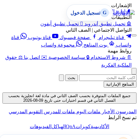
الإشعارات
🔔
إدارة الإشعارات
G
تسجيل الدخول
التطبيقات
🤖
تحميل تطبيق أندرويد

تحميل تطبيق آيفون
التواصل الاجتماعي | الصف الثاني
قناة تيليجرام
صفحة فيسبوك
قناة يوتيوب
قناة
واتساب
بوت المناهج
مجموعة واتساب
روابط مهمة
📄
شروط الاستخدام
🔒
سياسة الخصوصية
✉️
اتصل بنا
⚖️
حقوق
الملكية الفكرية
بحث
المناهج الإماراتية
جميع الملفات المتوفرة بحسب الصف الثاني في مادة لغة انجليزية بحسب
الفصل الثاني في قسم اختبارات حتى تاريخ 09-08-2026
المدرسون
الأخبار
ملفات اليوم
ملفات للمدرس
التقويم المدرسي
تم نسخ الرابط
QnA
الأكاديمية
كويزات
الهياكل
الفيديوهات