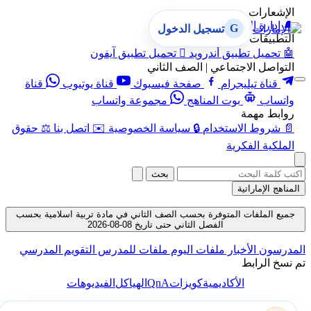
الإشعارات
🔔
إدارة الإشعارات
G
تسجيل الدخول
التطبيقات
🤖
تحميل تطبيق أندرويد

تحميل تطبيق آيفون
التواصل الاجتماعي | الصف الثاني
قناة تيليجرام
صفحة فيسبوك
قناة يوتيوب
قناة
واتساب
بوت المناهج
مجموعة واتساب
روابط مهمة
📄
شروط الاستخدام
🔒
سياسة الخصوصية
✉️
اتصل بنا
⚖️
حقوق
الملكية الفكرية
بحث
المناهج الإماراتية
جميع الملفات المتوفرة بحسب الصف الثاني في مادة تربية اسلامية بحسب
الفصل الثاني حتى تاريخ 08-08-2026
المدرسون
الأخبار
ملفات اليوم
ملفات للمدرس
التقويم المدرسي
تم نسخ الرابط
QnA
الأكاديمية
كويزات
الهياكل
الفيديوهات