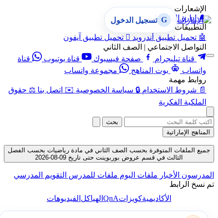
الإشعارات
🔔
إدارة الإشعارات
G
تسجيل الدخول
التطبيقات
🤖
تحميل تطبيق أندرويد

تحميل تطبيق آيفون
التواصل الاجتماعي | الصف الثاني
قناة تيليجرام
صفحة فيسبوك
قناة يوتيوب
قناة
واتساب
بوت المناهج
مجموعة واتساب
روابط مهمة
📄
شروط الاستخدام
🔒
سياسة الخصوصية
✉️
اتصل بنا
⚖️
حقوق
الملكية الفكرية
بحث
المناهج الإماراتية
جميع الملفات المتوفرة بحسب الصف الثاني في مادة رياضيات بحسب الفصل
الثالث في قسم عروض بوربوينت حتى تاريخ 09-08-2026
المدرسون
الأخبار
ملفات اليوم
ملفات للمدرس
التقويم المدرسي
تم نسخ الرابط
QnA
الأكاديمية
كويزات
الهياكل
الفيديوهات