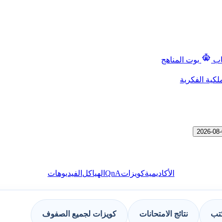
اب
بوت المناهج
لكية الفكرية
QnA
الأكاديمية
كويزات
الهياكل
الفيديوهات
كتب
نتائج الامتحانات
كويزات لجميع الصفوف