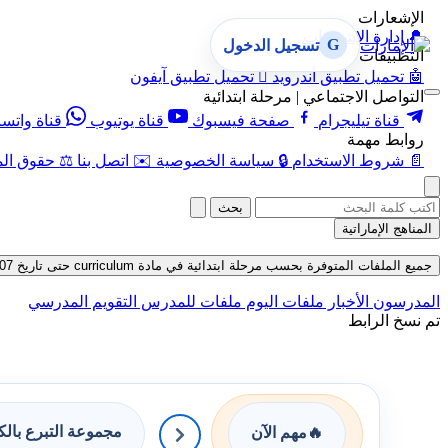
الإشعارات
🔔
إدارة الإشعارات
G
تسجيل الدخول
التطبيقات
🤖
تحميل تطبيق أندرويد

تحميل تطبيق آيفون
التواصل الاجتماعي | مرحلة ابتدائية
قناة تيليجرام
صفحة فيسبوك
قناة يوتيوب
قناة واتس
روابط مهمة
📄
شروط الاستخدام
🔒
سياسة الخصوصية
✉️
اتصل بنا
⚖️
حقوق الم
بحث
المناهج الإماراتية
جميع الملفات المتوفرة بحسب مرحلة ابتدائية في مادة curriculum حتى تاريخ 07-08-2026
المدرسون
الأخبار
ملفات اليوم
ملفات للمدرس
التقويم المدرسي
تم نسخ الرابط
مجموعة التبرع بال
🔥
مهم الآن