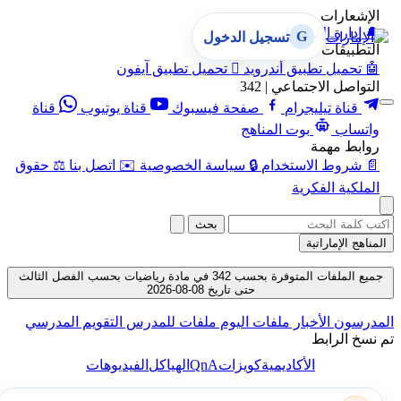
الإشعارات
🔔
إدارة الإشعارات
G
تسجيل الدخول
التطبيقات
🤖
تحميل تطبيق أندرويد

تحميل تطبيق آيفون
التواصل الاجتماعي | 342
قناة تيليجرام
صفحة فيسبوك
قناة يوتيوب
قناة
واتساب
بوت المناهج
روابط مهمة
📄
شروط الاستخدام
🔒
سياسة الخصوصية
✉️
اتصل بنا
⚖️
حقوق
الملكية الفكرية
بحث
المناهج الإماراتية
جميع الملفات المتوفرة بحسب 342 في مادة رياضيات بحسب الفصل الثالث
حتى تاريخ 08-08-2026
المدرسون
الأخبار
ملفات اليوم
ملفات للمدرس
التقويم المدرسي
تم نسخ الرابط
QnA
الأكاديمية
كويزات
الهياكل
الفيديوهات