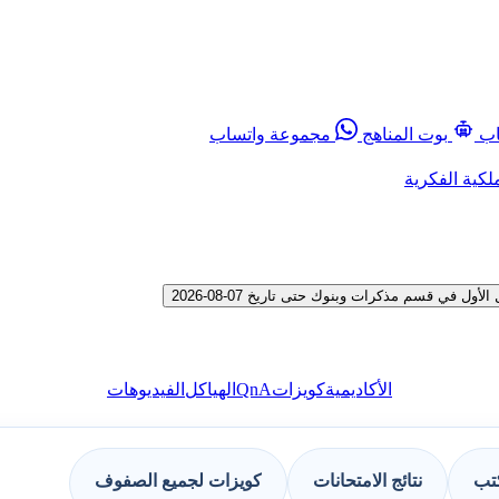
اب
بوت المناهج
مجموعة واتساب
لكية الفكرية
في قسم مذكرات وبنوك حتى تاريخ 07-08-2026
QnA
الأكاديمية
كويزات
الهياكل
الفيديوهات
كتب
نتائج الامتحانات
كويزات لجميع الصفوف