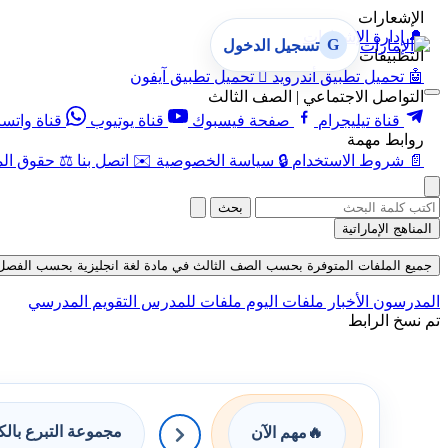
الإشعارات
🔔
إدارة الإشعارات
G
تسجيل الدخول
التطبيقات
🤖
تحميل تطبيق أندرويد

تحميل تطبيق آيفون
التواصل الاجتماعي | الصف الثالث
قناة تيليجرام
صفحة فيسبوك
قناة يوتيوب
قناة واتس
روابط مهمة
📄
شروط الاستخدام
🔒
سياسة الخصوصية
✉️
اتصل بنا
⚖️
حقوق الم
بحث
المناهج الإماراتية
جميع الملفات المتوفرة بحسب الصف الثالث في مادة لغة انجليزية بحسب الفصل الأول 
المدرسون
الأخبار
ملفات اليوم
ملفات للمدرس
التقويم المدرسي
تم نسخ الرابط
مجموعة التبرع بال
🔥
مهم الآن