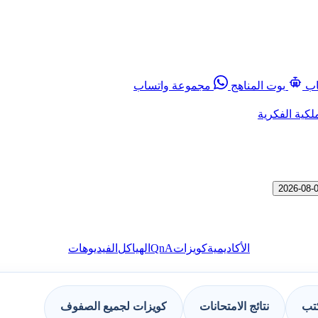
اب
بوت المناهج
مجموعة واتساب
لكية الفكرية
QnA
الأكاديمية
كويزات
الهياكل
الفيديوهات
كتب
نتائج الامتحانات
كويزات لجميع الصفوف