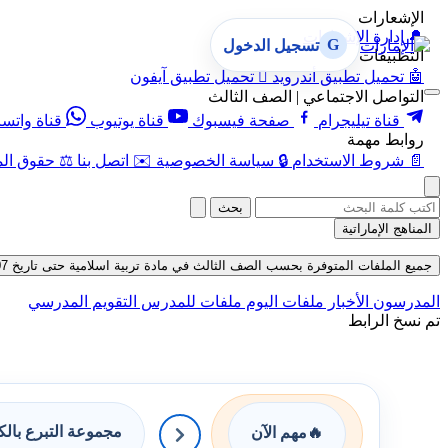
الإشعارات
🔔
إدارة الإشعارات
G
تسجيل الدخول
التطبيقات
🤖
تحميل تطبيق أندرويد

تحميل تطبيق آيفون
التواصل الاجتماعي | الصف الثالث
قناة تيليجرام
صفحة فيسبوك
قناة يوتيوب
قناة واتس
روابط مهمة
📄
شروط الاستخدام
🔒
سياسة الخصوصية
✉️
اتصل بنا
⚖️
حقوق الم
بحث
المناهج الإماراتية
جميع الملفات المتوفرة بحسب الصف الثالث في مادة تربية اسلامية حتى تاريخ 07-08-2026
المدرسون
الأخبار
ملفات اليوم
ملفات للمدرس
التقويم المدرسي
تم نسخ الرابط
مجموعة التبرع بال
🔥
مهم الآن