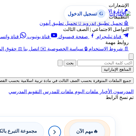
الإشعارات
🔔
إدارة الإشعارات
G
تسجيل الدخول
التطبيقات
🤖
تحميل تطبيق أندرويد

تحميل تطبيق آيفون
التواصل الاجتماعي | الصف الثالث
قناة تيليجرام
صفحة فيسبوك
قناة يوتيوب
قناة واتس
روابط مهمة
📄
شروط الاستخدام
🔒
سياسة الخصوصية
✉️
اتصل بنا
⚖️
حقوق الم
بحث
المناهج الإماراتية
جميع الملفات المتوفرة بحسب الصف الثالث في مادة تربية اسلامية بحسب الفصل الثالث
المدرسون
الأخبار
ملفات اليوم
ملفات للمدرس
التقويم المدرسي
تم نسخ الرابط
مجموعة التبرع بال
🔥
مهم الآن