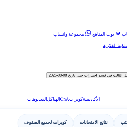
اب
بوت المناهج
مجموعة واتساب
لكية الفكرية
 في قسم اختبارات حتى تاريخ 08-08-2026
QnA
الأكاديمية
كويزات
الهياكل
الفيديوهات
كتب
نتائج الامتحانات
كويزات لجميع الصفوف