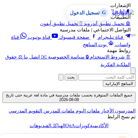
الإشعارات
🔔
إدارة الإشعارات
G
تسجيل الدخول
التطبيقات
🤖
تحميل تطبيق أندرويد

تحميل تطبيق آيفون
التواصل الاجتماعي | ملفات مدرسية
قناة تيليجرام
صفحة فيسبوك
قناة يوتيوب
قناة
واتساب
بوت المناهج
روابط مهمة
📄
شروط الاستخدام
🔒
سياسة الخصوصية
✉️
اتصل بنا
⚖️
حقوق
الملكية الفكرية
بحث
المناهج الإماراتية
جميع الملفات المتوفرة بحسب ملفات مدرسية في مادة لغة عربية حتى تاريخ
08-08-2026
المدرسون
الأخبار
ملفات اليوم
ملفات للمدرس
التقويم المدرسي
تم نسخ الرابط
QnA
الأكاديمية
كويزات
الهياكل
الفيديوهات