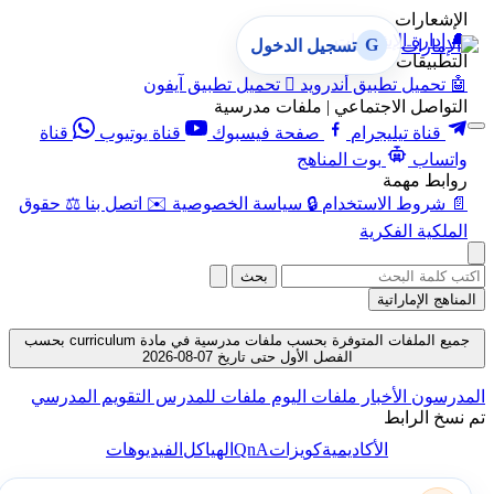
الإشعارات
🔔
إدارة الإشعارات
G
تسجيل الدخول
التطبيقات
🤖
تحميل تطبيق أندرويد

تحميل تطبيق آيفون
التواصل الاجتماعي | ملفات مدرسية
قناة تيليجرام
صفحة فيسبوك
قناة يوتيوب
قناة
واتساب
بوت المناهج
روابط مهمة
📄
شروط الاستخدام
🔒
سياسة الخصوصية
✉️
اتصل بنا
⚖️
حقوق
الملكية الفكرية
بحث
المناهج الإماراتية
جميع الملفات المتوفرة بحسب ملفات مدرسية في مادة curriculum بحسب
الفصل الأول حتى تاريخ 07-08-2026
المدرسون
الأخبار
ملفات اليوم
ملفات للمدرس
التقويم المدرسي
تم نسخ الرابط
QnA
الأكاديمية
كويزات
الهياكل
الفيديوهات