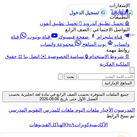
الإشعارات
🔔
إدارة الإشعارات
G
تسجيل الدخول
التطبيقات
🤖
تحميل تطبيق أندرويد

تحميل تطبيق آيفون
التواصل الاجتماعي | الصف الرابع
قناة تيليجرام
صفحة فيسبوك
قناة يوتيوب
قناة
واتساب
بوت المناهج
مجموعة واتساب
روابط مهمة
📄
شروط الاستخدام
🔒
سياسة الخصوصية
✉️
اتصل بنا
⚖️
حقوق
الملكية الفكرية
بحث
المناهج الإماراتية
جميع الملفات المتوفرة بحسب الصف الرابع في مادة لغة انجليزية بحسب
الفصل الأول حتى تاريخ 06-08-2026
المدرسون
الأخبار
ملفات اليوم
ملفات للمدرس
التقويم المدرسي
تم نسخ الرابط
QnA
الأكاديمية
كويزات
الهياكل
الفيديوهات