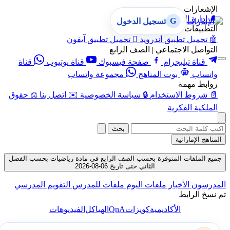
الإشعارات
🔔
إدارة الإشعارات
G
تسجيل الدخول
التطبيقات
🤖
تحميل تطبيق أندرويد

تحميل تطبيق آيفون
التواصل الاجتماعي | الصف الرابع
قناة تيليجرام
صفحة فيسبوك
قناة يوتيوب
قناة
واتساب
بوت المناهج
مجموعة واتساب
روابط مهمة
📄
شروط الاستخدام
🔒
سياسة الخصوصية
✉️
اتصل بنا
⚖️
حقوق
الملكية الفكرية
بحث
المناهج الإماراتية
جميع الملفات المتوفرة بحسب الصف الرابع في مادة رياضيات بحسب الفصل
الثاني حتى تاريخ 06-08-2026
المدرسون
الأخبار
ملفات اليوم
ملفات للمدرس
التقويم المدرسي
تم نسخ الرابط
QnA
الأكاديمية
كويزات
الهياكل
الفيديوهات