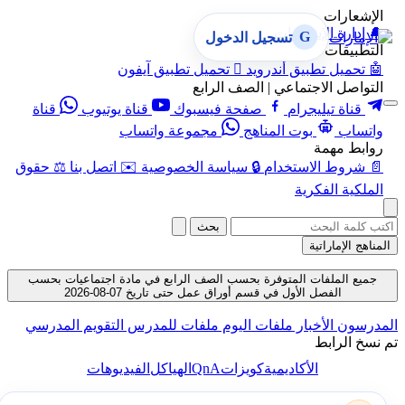
الإشعارات
🔔
إدارة الإشعارات
G
تسجيل الدخول
التطبيقات
🤖
تحميل تطبيق أندرويد

تحميل تطبيق آيفون
التواصل الاجتماعي | الصف الرابع
قناة تيليجرام
صفحة فيسبوك
قناة يوتيوب
قناة
واتساب
بوت المناهج
مجموعة واتساب
روابط مهمة
📄
شروط الاستخدام
🔒
سياسة الخصوصية
✉️
اتصل بنا
⚖️
حقوق
الملكية الفكرية
بحث
المناهج الإماراتية
جميع الملفات المتوفرة بحسب الصف الرابع في مادة اجتماعيات بحسب
الفصل الأول في قسم أوراق عمل حتى تاريخ 07-08-2026
المدرسون
الأخبار
ملفات اليوم
ملفات للمدرس
التقويم المدرسي
تم نسخ الرابط
QnA
الأكاديمية
كويزات
الهياكل
الفيديوهات