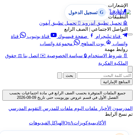
الإشعارات
🔔
إدارة الإشعارات
G
تسجيل الدخول
التطبيقات
🤖
تحميل تطبيق أندرويد

تحميل تطبيق آيفون
التواصل الاجتماعي | الصف الرابع
قناة تيليجرام
صفحة فيسبوك
قناة يوتيوب
قناة
واتساب
بوت المناهج
مجموعة واتساب
روابط مهمة
📄
شروط الاستخدام
🔒
سياسة الخصوصية
✉️
اتصل بنا
⚖️
حقوق
الملكية الفكرية
بحث
المناهج الإماراتية
جميع الملفات المتوفرة بحسب الصف الرابع في مادة اجتماعيات بحسب
الفصل الأول في قسم عروض بوربوينت حتى تاريخ 09-08-2026
المدرسون
الأخبار
ملفات اليوم
ملفات للمدرس
التقويم المدرسي
تم نسخ الرابط
QnA
الأكاديمية
كويزات
الهياكل
الفيديوهات