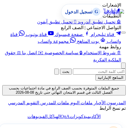
الإشعارات
🔔
إدارة الإشعارات
G
تسجيل الدخول
التطبيقات
🤖
تحميل تطبيق أندرويد

تحميل تطبيق آيفون
التواصل الاجتماعي | الصف الرابع
قناة تيليجرام
صفحة فيسبوك
قناة يوتيوب
قناة
واتساب
بوت المناهج
مجموعة واتساب
روابط مهمة
📄
شروط الاستخدام
🔒
سياسة الخصوصية
✉️
اتصل بنا
⚖️
حقوق
الملكية الفكرية
بحث
المناهج الإماراتية
جميع الملفات المتوفرة بحسب الصف الرابع في مادة اجتماعيات بحسب
الفصل الثالث في قسم الامتحان النهائي حتى تاريخ 08-08-2026
المدرسون
الأخبار
ملفات اليوم
ملفات للمدرس
التقويم المدرسي
تم نسخ الرابط
QnA
الأكاديمية
كويزات
الهياكل
الفيديوهات