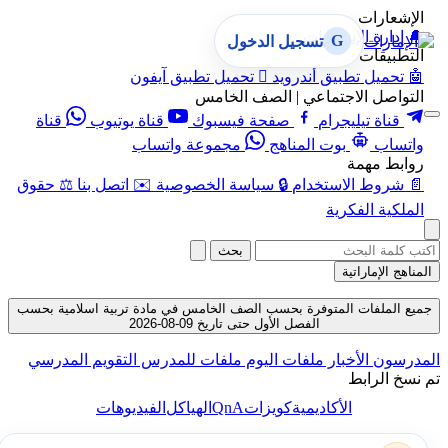
الإشعارات
🔔
إدارة الإشعارات
G
تسجيل الدخول
التطبيقات
🤖
تحميل تطبيق أندرويد

تحميل تطبيق آيفون
التواصل الاجتماعي | الصف الخامس
قناة تيليجرام
صفحة فيسبوك
قناة يوتيوب
قناة
واتساب
بوت المناهج
مجموعة واتساب
روابط مهمة
📄
شروط الاستخدام
🔒
سياسة الخصوصية
✉️
اتصل بنا
⚖️
حقوق
الملكية الفكرية
بحث
المناهج الإماراتية
جميع الملفات المتوفرة بحسب الصف الخامس في مادة تربية اسلامية بحسب
الفصل الأول حتى تاريخ 09-08-2026
المدرسون
الأخبار
ملفات اليوم
ملفات للمدرس
التقويم المدرسي
تم نسخ الرابط
QnA
الأكاديمية
كويزات
الهياكل
الفيديوهات