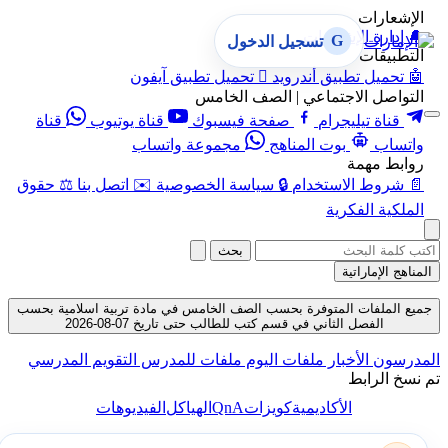
الإشعارات
🔔
إدارة الإشعارات
G
تسجيل الدخول
التطبيقات
🤖
تحميل تطبيق أندرويد

تحميل تطبيق آيفون
التواصل الاجتماعي | الصف الخامس
قناة تيليجرام
صفحة فيسبوك
قناة يوتيوب
قناة
واتساب
بوت المناهج
مجموعة واتساب
روابط مهمة
📄
شروط الاستخدام
🔒
سياسة الخصوصية
✉️
اتصل بنا
⚖️
حقوق
الملكية الفكرية
بحث
المناهج الإماراتية
جميع الملفات المتوفرة بحسب الصف الخامس في مادة تربية اسلامية بحسب
الفصل الثاني في قسم كتب للطالب حتى تاريخ 07-08-2026
المدرسون
الأخبار
ملفات اليوم
ملفات للمدرس
التقويم المدرسي
تم نسخ الرابط
QnA
الأكاديمية
كويزات
الهياكل
الفيديوهات