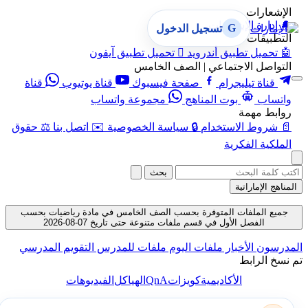
الإشعارات
🔔
إدارة الإشعارات
G
تسجيل الدخول
التطبيقات
🤖
تحميل تطبيق أندرويد

تحميل تطبيق آيفون
التواصل الاجتماعي | الصف الخامس
قناة تيليجرام
صفحة فيسبوك
قناة يوتيوب
قناة
واتساب
بوت المناهج
مجموعة واتساب
روابط مهمة
📄
شروط الاستخدام
🔒
سياسة الخصوصية
✉️
اتصل بنا
⚖️
حقوق
الملكية الفكرية
بحث
المناهج الإماراتية
جميع الملفات المتوفرة بحسب الصف الخامس في مادة رياضيات بحسب
الفصل الأول في قسم ملفات متنوعة حتى تاريخ 07-08-2026
المدرسون
الأخبار
ملفات اليوم
ملفات للمدرس
التقويم المدرسي
تم نسخ الرابط
QnA
الأكاديمية
كويزات
الهياكل
الفيديوهات