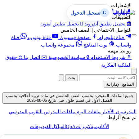
الإشعارات
🔔
إدارة الإشعارات
G
تسجيل الدخول
التطبيقات
🤖
تحميل تطبيق أندرويد

تحميل تطبيق آيفون
التواصل الاجتماعي | الصف الخامس
قناة تيليجرام
صفحة فيسبوك
قناة يوتيوب
قناة
واتساب
بوت المناهج
مجموعة واتساب
روابط مهمة
📄
شروط الاستخدام
🔒
سياسة الخصوصية
✉️
اتصل بنا
⚖️
حقوق
الملكية الفكرية
بحث
المناهج الإماراتية
جميع الملفات المتوفرة بحسب الصف الخامس في مادة تربية أخلاقية بحسب
الفصل الأول في قسم حلول حتى تاريخ 06-08-2026
المدرسون
الأخبار
ملفات اليوم
ملفات للمدرس
التقويم المدرسي
تم نسخ الرابط
QnA
الأكاديمية
كويزات
الهياكل
الفيديوهات