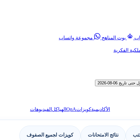
اب
بوت المناهج
مجموعة واتساب
لكية الفكرية
خ 06-08-2026
QnA
الأكاديمية
كويزات
الهياكل
الفيديوهات
كتب
نتائج الامتحانات
كويزات لجميع الصفوف