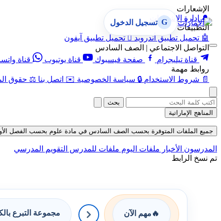
الإشعارات
🔔
إدارة الإشعارات
G
تسجيل الدخول
التطبيقات
🤖
تحميل تطبيق أندرويد

تحميل تطبيق آيفون
التواصل الاجتماعي | الصف السادس
قناة تيليجرام
صفحة فيسبوك
قناة يوتيوب
قناة واتس
روابط مهمة
📄
شروط الاستخدام
🔒
سياسة الخصوصية
✉️
اتصل بنا
⚖️
حقوق الم
بحث
المناهج الإماراتية
جميع الملفات المتوفرة بحسب الصف السادس في مادة علوم بحسب الفصل الأول حتى تاري
المدرسون
الأخبار
ملفات اليوم
ملفات للمدرس
التقويم المدرسي
تم نسخ الرابط
مجموعة التبرع بال
🔥
مهم الآن