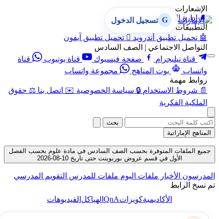
الإشعارات
🔔
إدارة الإشعارات
G
تسجيل الدخول
التطبيقات
🤖
تحميل تطبيق أندرويد

تحميل تطبيق آيفون
التواصل الاجتماعي | الصف السادس
قناة تيليجرام
صفحة فيسبوك
قناة يوتيوب
قناة
واتساب
بوت المناهج
مجموعة واتساب
روابط مهمة
📄
شروط الاستخدام
🔒
سياسة الخصوصية
✉️
اتصل بنا
⚖️
حقوق
الملكية الفكرية
بحث
المناهج الإماراتية
جميع الملفات المتوفرة بحسب الصف السادس في مادة علوم بحسب الفصل
الأول في قسم عروض بوربوينت حتى تاريخ 10-08-2026
المدرسون
الأخبار
ملفات اليوم
ملفات للمدرس
التقويم المدرسي
تم نسخ الرابط
QnA
الأكاديمية
كويزات
الهياكل
الفيديوهات