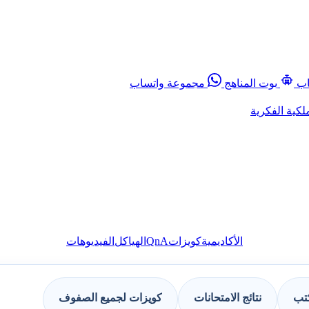
اب
بوت المناهج
مجموعة واتساب
لكية الفكرية
QnA
الأكاديمية
كويزات
الهياكل
الفيديوهات
كتب
نتائج الامتحانات
كويزات لجميع الصفوف