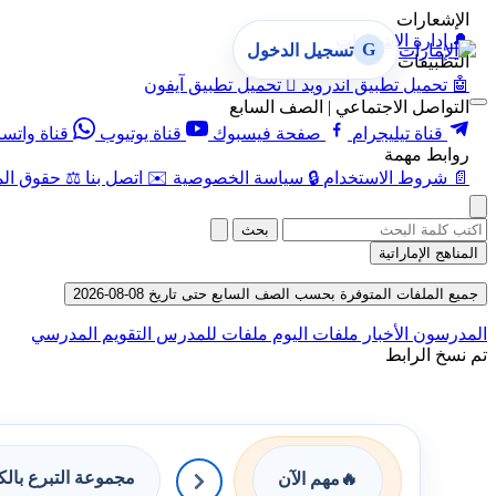
الإشعارات
🔔
إدارة الإشعارات
G
تسجيل الدخول
التطبيقات
🤖
تحميل تطبيق أندرويد

تحميل تطبيق آيفون
التواصل الاجتماعي | الصف السابع
قناة تيليجرام
صفحة فيسبوك
قناة يوتيوب
قناة واتس
روابط مهمة
📄
شروط الاستخدام
🔒
سياسة الخصوصية
✉️
اتصل بنا
⚖️
حقوق الم
بحث
المناهج الإماراتية
جميع الملفات المتوفرة بحسب الصف السابع حتى تاريخ 08-08-2026
المدرسون
الأخبار
ملفات اليوم
ملفات للمدرس
التقويم المدرسي
تم نسخ الرابط
مجموعة التبرع بال
🔥
مهم الآن