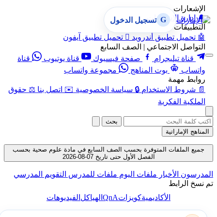
الإشعارات
🔔
إدارة الإشعارات
G
تسجيل الدخول
التطبيقات
🤖
تحميل تطبيق أندرويد

تحميل تطبيق آيفون
التواصل الاجتماعي | الصف السابع
قناة تيليجرام
صفحة فيسبوك
قناة يوتيوب
قناة
واتساب
بوت المناهج
مجموعة واتساب
روابط مهمة
📄
شروط الاستخدام
🔒
سياسة الخصوصية
✉️
اتصل بنا
⚖️
حقوق
الملكية الفكرية
بحث
المناهج الإماراتية
جميع الملفات المتوفرة بحسب الصف السابع في مادة علوم صحية بحسب
الفصل الأول حتى تاريخ 07-08-2026
المدرسون
الأخبار
ملفات اليوم
ملفات للمدرس
التقويم المدرسي
تم نسخ الرابط
QnA
الأكاديمية
كويزات
الهياكل
الفيديوهات