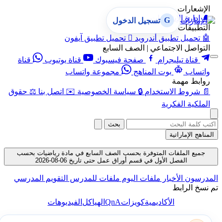
الإشعارات
🔔
إدارة الإشعارات
G
تسجيل الدخول
التطبيقات
🤖
تحميل تطبيق أندرويد

تحميل تطبيق آيفون
التواصل الاجتماعي | الصف السابع
قناة تيليجرام
صفحة فيسبوك
قناة يوتيوب
قناة
واتساب
بوت المناهج
مجموعة واتساب
روابط مهمة
📄
شروط الاستخدام
🔒
سياسة الخصوصية
✉️
اتصل بنا
⚖️
حقوق
الملكية الفكرية
بحث
المناهج الإماراتية
جميع الملفات المتوفرة بحسب الصف السابع في مادة رياضيات بحسب
الفصل الأول في قسم أوراق عمل حتى تاريخ 06-08-2026
المدرسون
الأخبار
ملفات اليوم
ملفات للمدرس
التقويم المدرسي
تم نسخ الرابط
QnA
الأكاديمية
كويزات
الهياكل
الفيديوهات