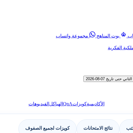
اب
بوت المناهج
مجموعة واتساب
لكية الفكرية
 تاريخ 07-08-2026
QnA
الأكاديمية
كويزات
الهياكل
الفيديوهات
كتب
نتائج الامتحانات
كويزات لجميع الصفوف