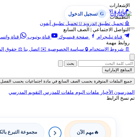
الإشعارات
🔔
إدارة الإشعارات
G
تسجيل الدخول
التطبيقات
🤖
تحميل تطبيق أندرويد

تحميل تطبيق آيفون
التواصل الاجتماعي | الصف السابع
قناة تيليجرام
صفحة فيسبوك
قناة يوتيوب
قناة واتس
روابط مهمة
📄
شروط الاستخدام
🔒
سياسة الخصوصية
✉️
اتصل بنا
⚖️
حقوق الم
بحث
المناهج الإماراتية
جميع الملفات المتوفرة بحسب الصف السابع في مادة اجتماعيات بحسب الفصل الثاني حتى
المدرسون
الأخبار
ملفات اليوم
ملفات للمدرس
التقويم المدرسي
تم نسخ الرابط
مجموعة التبرع بال
🔥
مهم الآن