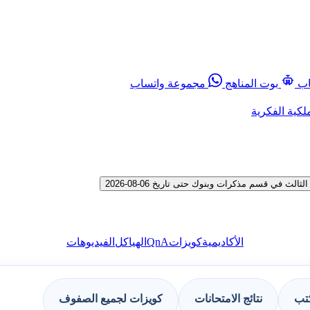
اب
بوت المناهج
مجموعة واتساب
لكية الفكرية
في قسم مذكرات وبنوك حتى تاريخ 06-08-2026
QnA
الأكاديمية
كويزات
الهياكل
الفيديوهات
كتب
نتائج الامتحانات
كويزات لجميع الصفوف