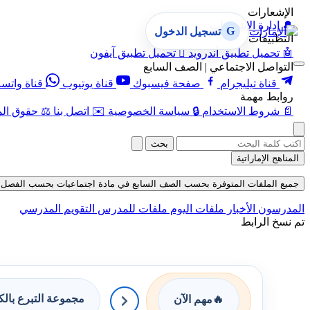
الإشعارات
🔔
إدارة الإشعارات
G
تسجيل الدخول
التطبيقات
🤖
تحميل تطبيق أندرويد

تحميل تطبيق آيفون
التواصل الاجتماعي | الصف السابع
قناة تيليجرام
صفحة فيسبوك
قناة يوتيوب
قناة واتس
روابط مهمة
📄
شروط الاستخدام
🔒
سياسة الخصوصية
✉️
اتصل بنا
⚖️
حقوق الم
بحث
المناهج الإماراتية
جميع الملفات المتوفرة بحسب الصف السابع في مادة اجتماعيات بحسب الفصل الثالث 
المدرسون
الأخبار
ملفات اليوم
ملفات للمدرس
التقويم المدرسي
تم نسخ الرابط
مجموعة التبرع بال
🔥
مهم الآن