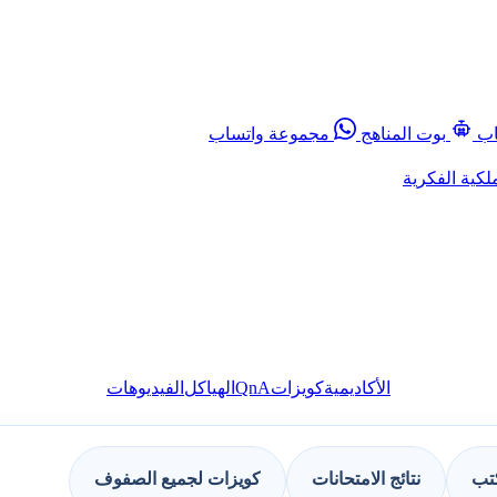
اب
بوت المناهج
مجموعة واتساب
لكية الفكرية
QnA
الأكاديمية
كويزات
الهياكل
الفيديوهات
كتب
نتائج الامتحانات
كويزات لجميع الصفوف