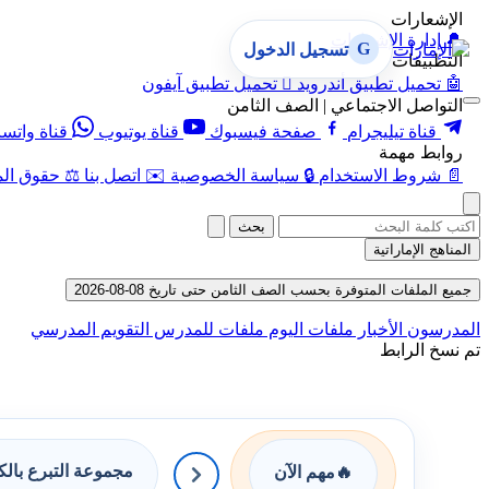
الإشعارات
🔔
إدارة الإشعارات
G
تسجيل الدخول
التطبيقات
🤖
تحميل تطبيق أندرويد

تحميل تطبيق آيفون
التواصل الاجتماعي | الصف الثامن
قناة تيليجرام
صفحة فيسبوك
قناة يوتيوب
قناة واتس
روابط مهمة
📄
شروط الاستخدام
🔒
سياسة الخصوصية
✉️
اتصل بنا
⚖️
حقوق الم
بحث
المناهج الإماراتية
جميع الملفات المتوفرة بحسب الصف الثامن حتى تاريخ 08-08-2026
المدرسون
الأخبار
ملفات اليوم
ملفات للمدرس
التقويم المدرسي
تم نسخ الرابط
مجموعة التبرع بال
🔥
مهم الآن