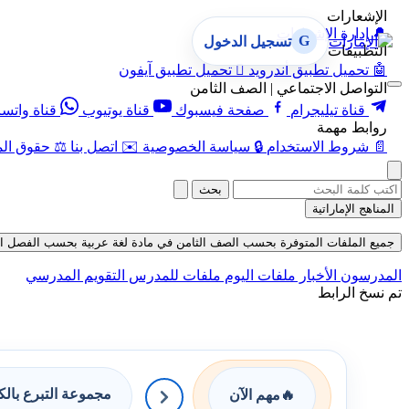
الإشعارات
🔔
إدارة الإشعارات
G
تسجيل الدخول
التطبيقات
🤖
تحميل تطبيق أندرويد

تحميل تطبيق آيفون
التواصل الاجتماعي | الصف الثامن
قناة تيليجرام
صفحة فيسبوك
قناة يوتيوب
قناة واتس
روابط مهمة
📄
شروط الاستخدام
🔒
سياسة الخصوصية
✉️
اتصل بنا
⚖️
حقوق الم
بحث
المناهج الإماراتية
جميع الملفات المتوفرة بحسب الصف الثامن في مادة لغة عربية بحسب الفصل الثالث ف
المدرسون
الأخبار
ملفات اليوم
ملفات للمدرس
التقويم المدرسي
تم نسخ الرابط
مجموعة التبرع بال
🔥
مهم الآن