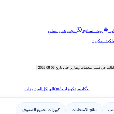
اب
بوت المناهج
مجموعة واتساب
لكية الفكرية
ي قسم ملخصات وتقارير حتى تاريخ 06-08-2026
QnA
الأكاديمية
كويزات
الهياكل
الفيديوهات
كتب
نتائج الامتحانات
كويزات لجميع الصفوف