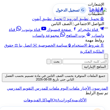
الإشعارات
🔔
إدارة الإشعارات
G
تسجيل الدخول
التطبيقات
🤖
تحميل تطبيق أندرويد

تحميل تطبيق آيفون
التواصل الاجتماعي | الصف الثامن
قناة تيليجرام
صفحة فيسبوك
قناة يوتيوب
قناة
واتساب
بوت المناهج
مجموعة واتساب
روابط مهمة
📄
شروط الاستخدام
🔒
سياسة الخصوصية
✉️
اتصل بنا
⚖️
حقوق
الملكية الفكرية
بحث
المناهج الإماراتية
جميع الملفات المتوفرة بحسب الصف الثامن في مادة تصميم بحسب الفصل
الثاني حتى تاريخ 08-08-2026
المدرسون
الأخبار
ملفات اليوم
ملفات للمدرس
التقويم المدرسي
تم نسخ الرابط
QnA
الأكاديمية
كويزات
الهياكل
الفيديوهات