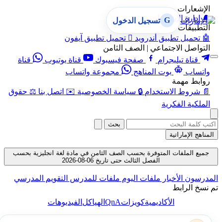
الإشعارات
🔔
إدارة الإشعارات
G
تسجيل الدخول
التطبيقات
🤖
تحميل تطبيق أندرويد

تحميل تطبيق آيفون
التواصل الاجتماعي | الصف الثامن
قناة تيليجرام
صفحة فيسبوك
قناة يوتيوب
قناة
واتساب
بوت المناهج
مجموعة واتساب
روابط مهمة
📄
شروط الاستخدام
🔒
سياسة الخصوصية
✉️
اتصل بنا
⚖️
حقوق
الملكية الفكرية
بحث
المناهج الإماراتية
جميع الملفات المتوفرة بحسب الصف الثامن في مادة لغة انجليزية بحسب
الفصل الثالث حتى تاريخ 06-08-2026
المدرسون
الأخبار
ملفات اليوم
ملفات للمدرس
التقويم المدرسي
تم نسخ الرابط
QnA
الأكاديمية
كويزات
الهياكل
الفيديوهات