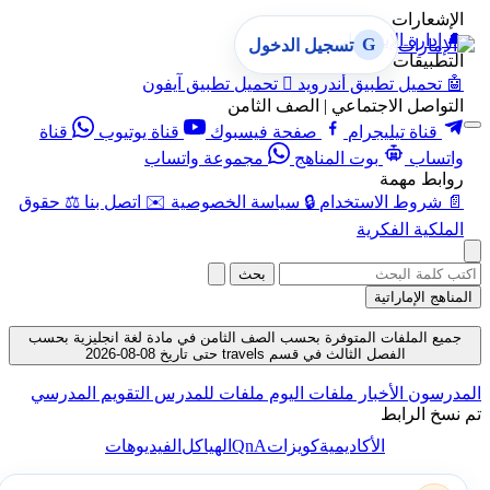
الإشعارات
🔔
إدارة الإشعارات
G
تسجيل الدخول
التطبيقات
🤖
تحميل تطبيق أندرويد

تحميل تطبيق آيفون
التواصل الاجتماعي | الصف الثامن
قناة تيليجرام
صفحة فيسبوك
قناة يوتيوب
قناة
واتساب
بوت المناهج
مجموعة واتساب
روابط مهمة
📄
شروط الاستخدام
🔒
سياسة الخصوصية
✉️
اتصل بنا
⚖️
حقوق
الملكية الفكرية
بحث
المناهج الإماراتية
جميع الملفات المتوفرة بحسب الصف الثامن في مادة لغة انجليزية بحسب
الفصل الثالث في قسم travels حتى تاريخ 08-08-2026
المدرسون
الأخبار
ملفات اليوم
ملفات للمدرس
التقويم المدرسي
تم نسخ الرابط
QnA
الأكاديمية
كويزات
الهياكل
الفيديوهات