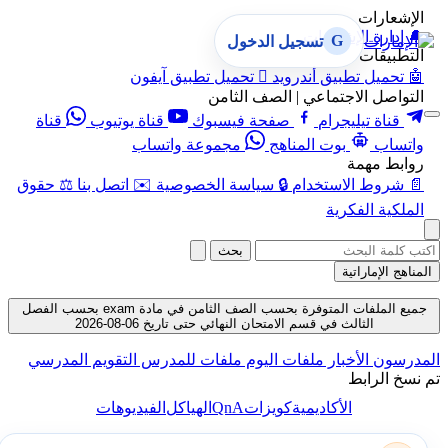
الإشعارات
🔔
إدارة الإشعارات
G
تسجيل الدخول
التطبيقات
🤖
تحميل تطبيق أندرويد

تحميل تطبيق آيفون
التواصل الاجتماعي | الصف الثامن
قناة تيليجرام
صفحة فيسبوك
قناة يوتيوب
قناة
واتساب
بوت المناهج
مجموعة واتساب
روابط مهمة
📄
شروط الاستخدام
🔒
سياسة الخصوصية
✉️
اتصل بنا
⚖️
حقوق
الملكية الفكرية
بحث
المناهج الإماراتية
جميع الملفات المتوفرة بحسب الصف الثامن في مادة exam بحسب الفصل
الثالث في قسم الامتحان النهائي حتى تاريخ 06-08-2026
المدرسون
الأخبار
ملفات اليوم
ملفات للمدرس
التقويم المدرسي
تم نسخ الرابط
QnA
الأكاديمية
كويزات
الهياكل
الفيديوهات