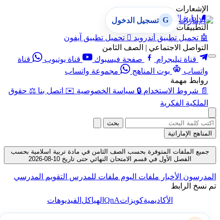
الإشعارات
🔔
إدارة الإشعارات
G
تسجيل الدخول
التطبيقات
🤖
تحميل تطبيق أندرويد

تحميل تطبيق آيفون
التواصل الاجتماعي | الصف الثامن
قناة تيليجرام
صفحة فيسبوك
قناة يوتيوب
قناة
واتساب
بوت المناهج
مجموعة واتساب
روابط مهمة
📄
شروط الاستخدام
🔒
سياسة الخصوصية
✉️
اتصل بنا
⚖️
حقوق
الملكية الفكرية
بحث
المناهج الإماراتية
جميع الملفات المتوفرة بحسب الصف الثامن في مادة تربية اسلامية بحسب
الفصل الأول في قسم الامتحان النهائي حتى تاريخ 10-08-2026
المدرسون
الأخبار
ملفات اليوم
ملفات للمدرس
التقويم المدرسي
تم نسخ الرابط
QnA
الأكاديمية
كويزات
الهياكل
الفيديوهات