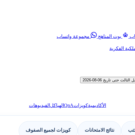
اب
بوت المناهج
مجموعة واتساب
لكية الفكرية
حتى تاريخ 06-08-2026
QnA
الأكاديمية
كويزات
الهياكل
الفيديوهات
كتب
نتائج الامتحانات
كويزات لجميع الصفوف