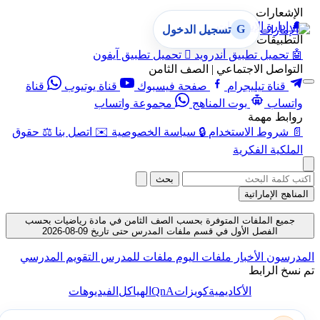
الإشعارات
🔔
إدارة الإشعارات
G
تسجيل الدخول
التطبيقات
🤖
تحميل تطبيق أندرويد

تحميل تطبيق آيفون
التواصل الاجتماعي | الصف الثامن
قناة تيليجرام
صفحة فيسبوك
قناة يوتيوب
قناة
واتساب
بوت المناهج
مجموعة واتساب
روابط مهمة
📄
شروط الاستخدام
🔒
سياسة الخصوصية
✉️
اتصل بنا
⚖️
حقوق
الملكية الفكرية
بحث
المناهج الإماراتية
جميع الملفات المتوفرة بحسب الصف الثامن في مادة رياضيات بحسب
الفصل الأول في قسم ملفات المدرس حتى تاريخ 09-08-2026
المدرسون
الأخبار
ملفات اليوم
ملفات للمدرس
التقويم المدرسي
تم نسخ الرابط
QnA
الأكاديمية
كويزات
الهياكل
الفيديوهات