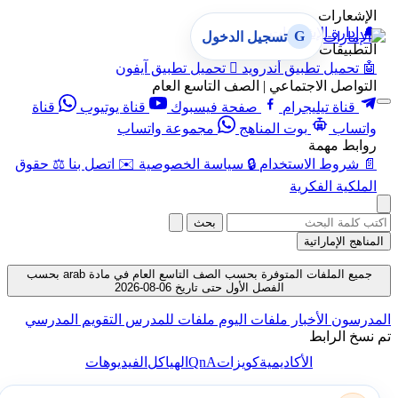
الإشعارات
🔔
إدارة الإشعارات
G
تسجيل الدخول
التطبيقات
🤖
تحميل تطبيق أندرويد

تحميل تطبيق آيفون
التواصل الاجتماعي | الصف التاسع العام
قناة تيليجرام
صفحة فيسبوك
قناة يوتيوب
قناة
واتساب
بوت المناهج
مجموعة واتساب
روابط مهمة
📄
شروط الاستخدام
🔒
سياسة الخصوصية
✉️
اتصل بنا
⚖️
حقوق
الملكية الفكرية
بحث
المناهج الإماراتية
جميع الملفات المتوفرة بحسب الصف التاسع العام في مادة arab بحسب
الفصل الأول حتى تاريخ 06-08-2026
المدرسون
الأخبار
ملفات اليوم
ملفات للمدرس
التقويم المدرسي
تم نسخ الرابط
QnA
الأكاديمية
كويزات
الهياكل
الفيديوهات